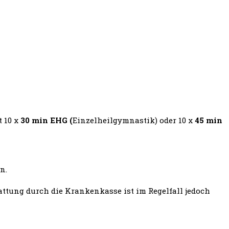
t 10 x
30
min EHG (
Einzelheilgymnastik) oder 10 x
45 min
n.
tung durch die Krankenkasse ist im Regelfall jedoch