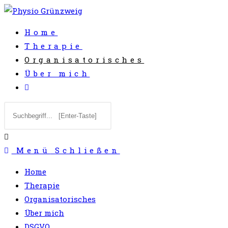
Zum
Inhalt
Home
springen
Therapie
Organisatorisches
Über mich
Website-
Suche
Diese
Press
umschalten
Website
Escape
durchsuchen
to
close
Menü
Schließen
the
Home
search
Therapie
panel.
Organisatorisches
Über mich
DSGVO